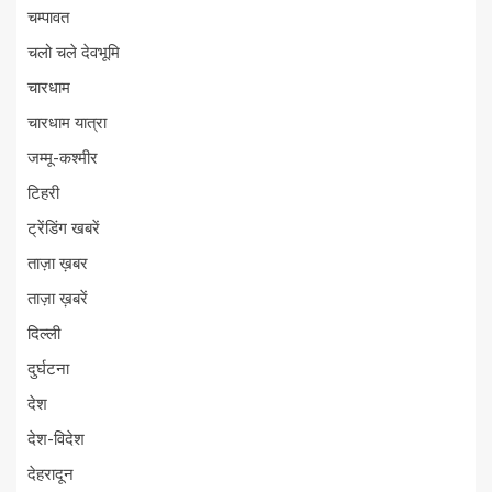
चम्पावत
चलो चले देवभूमि
चारधाम
चारधाम यात्रा
जम्मू-कश्मीर
टिहरी
ट्रेंडिंग खबरें
ताज़ा ख़बर
ताज़ा ख़बरें
दिल्ली
दुर्घटना
देश
देश-विदेश
देहरादून