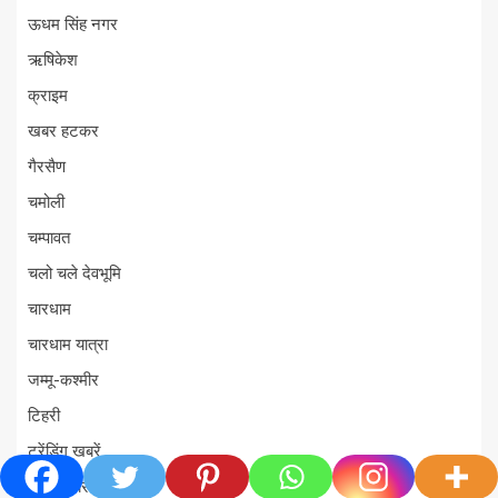
ऊधम सिंह नगर
ऋषिकेश
क्राइम
खबर हटकर
गैरसैण
चमोली
चम्पावत
चलो चले देवभूमि
चारधाम
चारधाम यात्रा
जम्मू-कश्मीर
टिहरी
ट्रेंडिंग खबरें
ताज़ा ख़बर