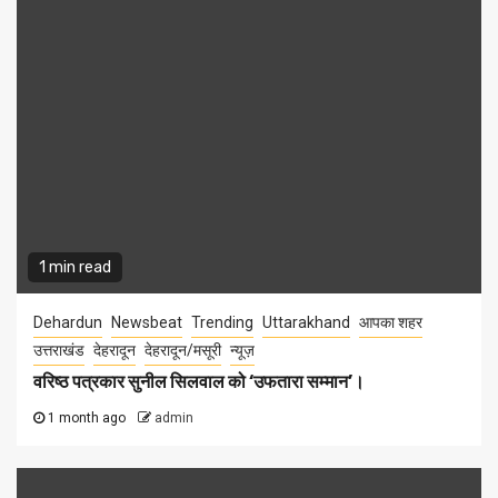
1 min read
Dehardun
Newsbeat
Trending
Uttarakhand
आपका शहर
उत्तराखंड
देहरादून
देहरादून/मसूरी
न्यूज़
वरिष्ठ पत्रकार सुनील सिलवाल को ‘उफतारा सम्मान’।
1 month ago
admin