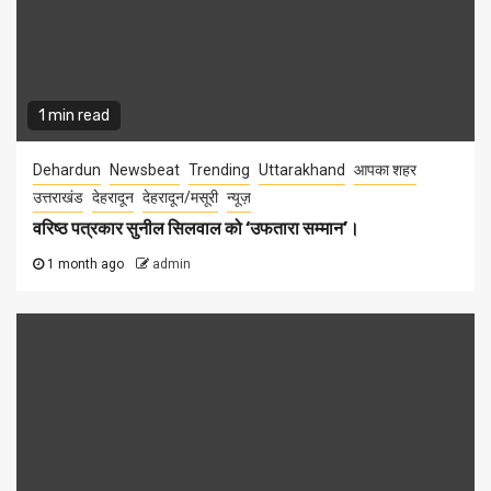
1 min read
Dehardun
Newsbeat
Trending
Uttarakhand
आपका शहर
उत्तराखंड
देहरादून
देहरादून/मसूरी
न्यूज़
वरिष्ठ पत्रकार सुनील सिलवाल को ‘उफतारा सम्मान’।
1 month ago
admin