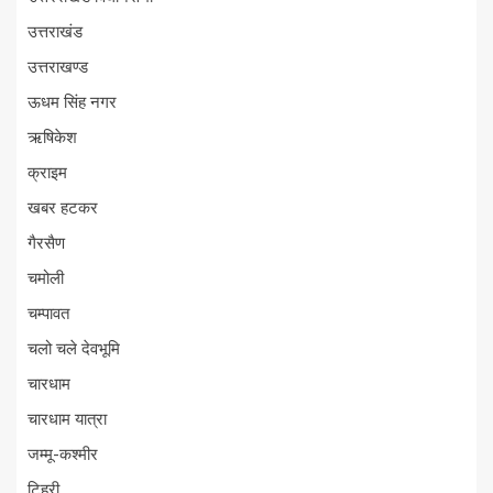
उत्तराखंड
उत्तराखण्ड
ऊधम सिंह नगर
ऋषिकेश
क्राइम
खबर हटकर
गैरसैण
चमोली
चम्पावत
चलो चले देवभूमि
चारधाम
चारधाम यात्रा
जम्मू-कश्मीर
टिहरी