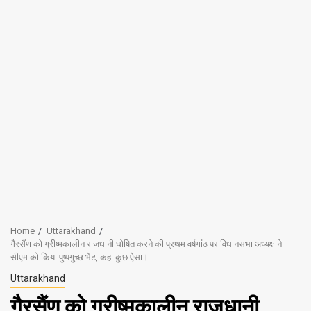
Home
Uttarakhand
गैरसैंण को ग्रीष्मकालीन राजधानी घोषित करने की प्रथम वर्षगांठ पर विधानसभा अध्यक्ष ने
सीएम को किया पुष्पगुच्छ भेंट, कहा कुछ ऐसा।
Uttarakhand
गैरसैंण को ग्रीष्मकालीन राजधानी