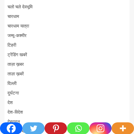
चलो चले देवभूमि
चारधाम
चारधाम यात्रा
जम्मू-कश्मीर
टिहरी
ट्रेंडिंग खबरें
ताज़ा ख़बर
ताज़ा ख़बरें
दिल्ली
दुर्घटना
देश
देश-विदेश
देहरादून
देहरादून/मसूरी