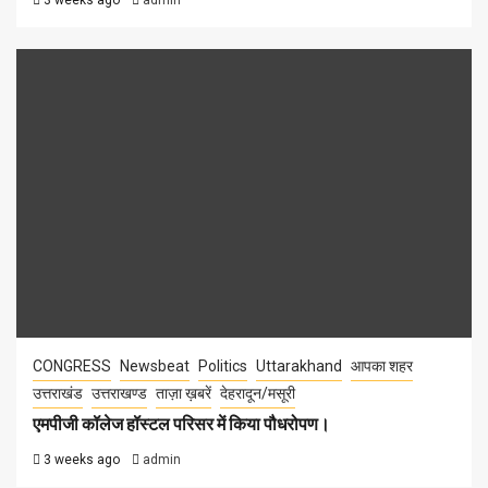
3 weeks ago
admin
CONGRESS
Newsbeat
Politics
Uttarakhand
आपका शहर
उत्तराखंड
उत्तराखण्ड
ताज़ा ख़बरें
देहरादून/मसूरी
एमपीजी कॉलेज हॉस्टल परिसर में किया पौधरोपण।
3 weeks ago
admin