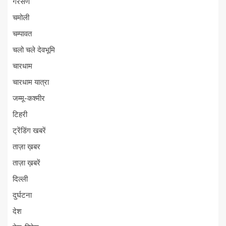
गैरसैण
चमोली
चम्पावत
चलो चले देवभूमि
चारधाम
चारधाम यात्रा
जम्मू-कश्मीर
टिहरी
ट्रेंडिंग खबरें
ताज़ा ख़बर
ताज़ा ख़बरें
दिल्ली
दुर्घटना
देश