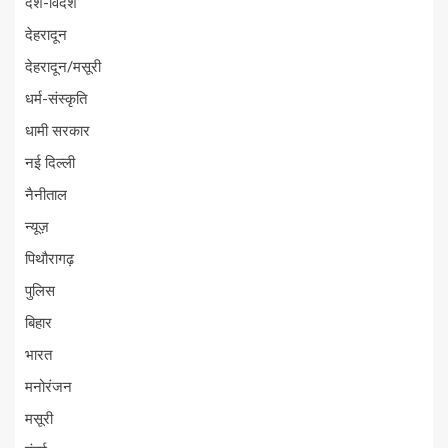
देश-विदेश
देहरादून
देहरादून/मसूरी
धर्म-संस्कृति
धामी सरकार
नई दिल्ली
नैनीताल
न्यूज़
पिथौरागढ़
पुलिस
बिहार
भारत
मनोरंजन
मसूरी