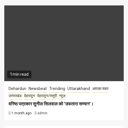
1 min read
Dehardun
Newsbeat
Trending
Uttarakhand
आपका शहर
उत्तराखंड
देहरादून
देहरादून/मसूरी
न्यूज़
वरिष्ठ पत्रकार सुनील सिलवाल को ‘उफतारा सम्मान’।
1 month ago
admin