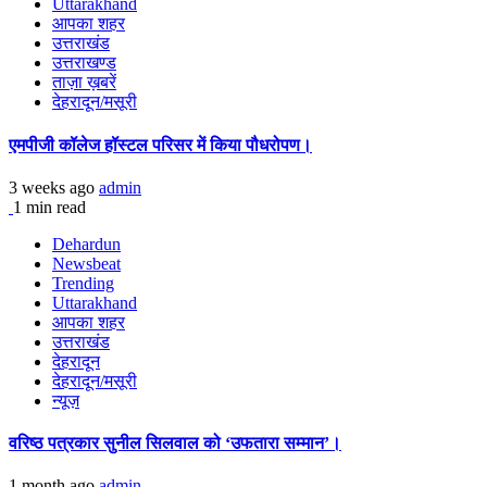
Uttarakhand
आपका शहर
उत्तराखंड
उत्तराखण्ड
ताज़ा ख़बरें
देहरादून/मसूरी
एमपीजी कॉलेज हॉस्टल परिसर में किया पौधरोपण।
3 weeks ago
admin
1 min read
Dehardun
Newsbeat
Trending
Uttarakhand
आपका शहर
उत्तराखंड
देहरादून
देहरादून/मसूरी
न्यूज़
वरिष्ठ पत्रकार सुनील सिलवाल को ‘उफतारा सम्मान’।
1 month ago
admin