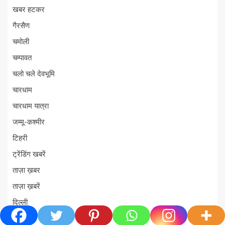
खबर हटकर
गैरसैण
चमोली
चम्पावत
चलो चले देवभूमि
चारधाम
चारधाम यात्रा
जम्मू-कश्मीर
टिहरी
ट्रेंडिंग खबरें
ताज़ा ख़बर
ताज़ा ख़बरें
दिल्ली
दुर्घटना