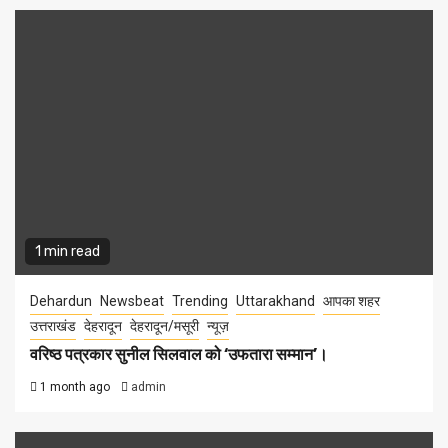
1 min read
Dehardun
Newsbeat
Trending
Uttarakhand
आपका शहर
उत्तराखंड
देहरादून
देहरादून/मसूरी
न्यूज़
वरिष्ठ पत्रकार सुनील सिलवाल को ‘उफतारा सम्मान’।
1 month ago
admin