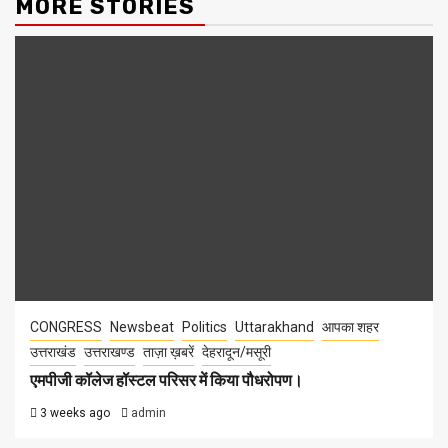
MORE STORIES
CONGRESS
Newsbeat
Politics
Uttarakhand
आपका शहर
उत्तराखंड
उत्तराखण्ड
ताज़ा ख़बरें
देहरादून/मसूरी
एमपीजी कॉलेज हॉस्टल परिसर में किया पौधरोपण।
3 weeks ago
admin