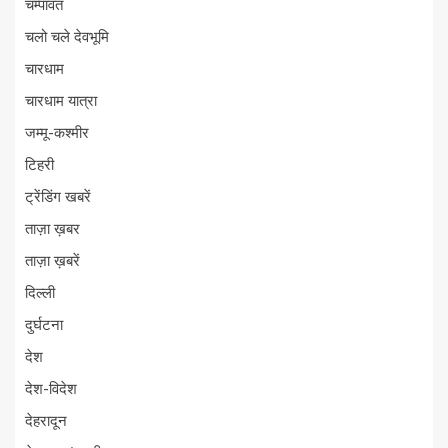
चम्पावत
चलो चले देवभूमि
चारधाम
चारधाम यात्रा
जम्मू-कश्मीर
टिहरी
ट्रेंडिंग खबरें
ताज़ा ख़बर
ताज़ा ख़बरें
दिल्ली
दुर्घटना
देश
देश-विदेश
देहरादून