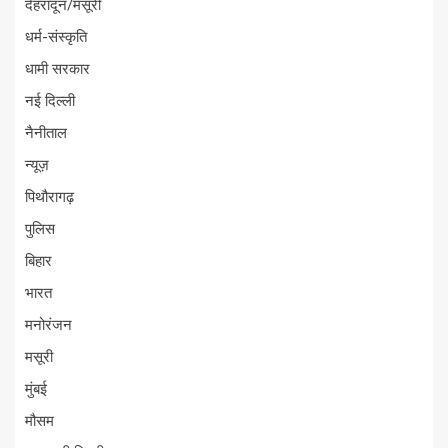
देहरादून/मसूरी
धर्म-संस्कृति
धामी सरकार
नई दिल्ली
नैनीताल
न्यूज़
पिथौरागढ़
पुलिस
बिहार
भारत
मनोरंजन
मसूरी
मुंबई
मौसम