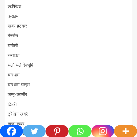
ऋषिकेश
क्राइम
खबर हटकर
गैरसैण
चमोली
चम्पावत
चलो चले देवभूमि
चारधाम
चारधाम यात्रा
जम्मू-कश्मीर
टिहरी
ट्रेंडिंग खबरें
ताज़ा ख़बर
ताज़ा ख़बरें