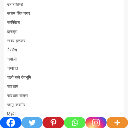
उत्तराखण्ड
ऊधम सिंह नगर
ऋषिकेश
क्राइम
खबर हटकर
गैरसैण
चमोली
चम्पावत
चलो चले देवभूमि
चारधाम
चारधाम यात्रा
जम्मू-कश्मीर
टिहरी
ट्रेंडिंग खबरें