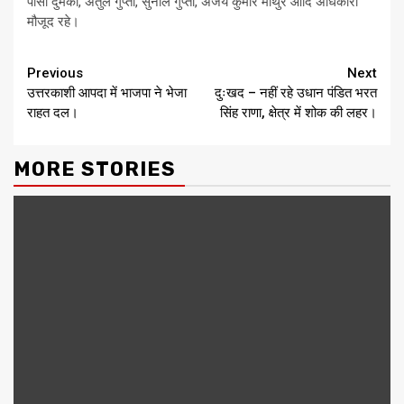
पीसी दुमका, अतुल गुप्ता, सुनील गुप्ता, अजय कुमार माथुर आदि अधिकारी
मौजूद रहे।
Continue
Previous
Next
उत्तरकाशी आपदा में भाजपा ने भेजा
दुःखद – नहीं रहे उधान पंडित भरत
Reading
राहत दल।
सिंह राणा, क्षेत्र में शोक की लहर।
MORE STORIES