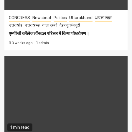
CONGRESS
Newsbeat
Politics
Uttarakhand
आपका शहर
उत्तराखंड
उत्तराखण्ड
ताज़ा ख़बरें
देहरादून/मसूरी
एमपीजी कॉलेज हॉस्टल परिसर में किया पौधरोपण।
3 weeks ago
admin
1 min read