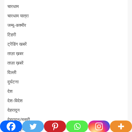
चारधाम
चारधाम यात्रा
जम्मू-कश्मीर
टिहरी
ट्रेंडिंग खबरें
ताज़ा ख़बर
ताज़ा ख़बरें
दिल्ली
दुर्घटना
देश
देश-विदेश
देहरादून
देहरादून/मसूरी
धर्म-संस्कृति