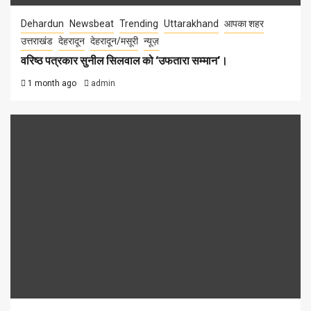
Dehardun
Newsbeat
Trending
Uttarakhand
आपका शहर
उत्तराखंड
देहरादून
देहरादून/मसूरी
न्यूज़
वरिष्ठ पत्रकार सुनील सिलवाल को ‘उफतारा सम्मान’।
1 month ago
admin