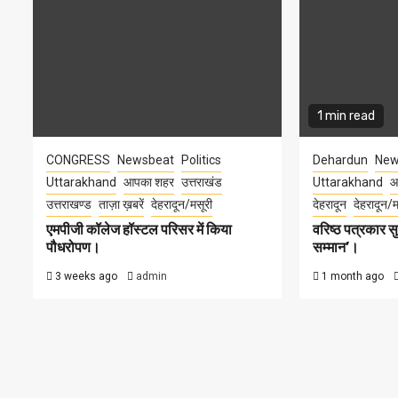
1 min read
CONGRESS
Newsbeat
Politics
Dehardun
New
Uttarakhand
आपका शहर
उत्तराखंड
Uttarakhand
आ
उत्तराखण्ड
ताज़ा ख़बरें
देहरादून/मसूरी
देहरादून
देहरादून/म
एमपीजी कॉलेज हॉस्टल परिसर में किया
वरिष्ठ पत्रकार 
पौधरोपण।
सम्मान’।
3 weeks ago
admin
1 month ago