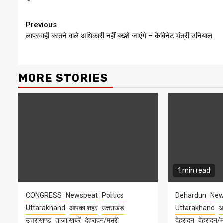
Continue
Previous
लापरवाही बरतने वाले अधिकारी नहीं बख्शे जाएंगे – कैबिनेट मंत्री उनियाल
Reading
MORE STORIES
1 min read
CONGRESS
Newsbeat
Politics
Dehardun
New
Uttarakhand
आपका शहर
उत्तराखंड
Uttarakhand
आ
उत्तराखण्ड
ताज़ा ख़बरें
देहरादून/मसूरी
देहरादून
देहरादून/म