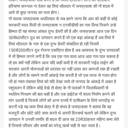
लेकिन जयप्रकाश दावा करतें हैं कि जिला प्रशासन लोगों को प्रशिक्षण
हरियाणा करनाल ना देकर वह तियां थौलदार में जयप्रकाश की गौ शाला में
आये तो कुछ जनपद का भला होगा।
गौ पालक जयप्रकाश थपलियाल से जब हमने जाना कि आप को कहीं से कोई
सरकारी मदद मिली तो जयप्रकाश न एनसीडीसी का नाम लिया जिसने उन्हे
हिम्मत दी यह संस्था आंचल दुग्ध डेयरी की है और जयप्रकाश आज एक दिन
50से60लीटर दुध का उत्पादन करते हैं जो एक बड़ा आंकडा़ हैं अब तियां में
तियां थौलदार के नाम से एक दुग्ध डेयरी संचालित हो रही जिसमें
150से200लीटर दुध रोजना एकत्रित होता है अब आसपास के दुग्ध उत्पादकों
में भी हिम्मत जगने लगी है कि जब एक गाय वाला आज आठ गाय पाल सकता है
तो हम क्यों नहीं लेकिन आज यदि कहीं कमी है तो सरकारी गाईड लाईन की
सरकार अपनी योजनाओं को धरातल पर नहीं उतार कर कागजों तक ही रखती
है और लोगों के सामने फर्जी आंकड़े पेस करती है जो एक तरफ से गलत होगा
जी हां न्याय पंचायत तियां को यदि देखा जाये तो जनपद के आंकडे़ में अबल है
पशुपालन में लेकिन कोई देखे तो क्षेत्र के गौ पालकों ने जिलाधिकारी से
स्थलिय निरक्षण की बात कही है और एक हाईटेक गौ शाला निर्माण करने की
मांग उठायी है जिससे लोगों को अन्य राज्यों में प्रशिक्षण के लिये भागदौड़ ना
करनी पडे़ यह काम तियां क्षेत्र में ही संभव है जयप्रकाश ने बताया कि वह
मजदुरी और छोटे छोटे काम करते थे अपनी दिनचर्या चलाने को लेकिन दुग्ध
उत्पादन ने उनकी तस्वीर ही बदल दी आज वह 25से30हजार महिना कमा लेते
हैं जिससे परिवार और बच्चों का घरेलु खर्चा सही से चल जाता है।