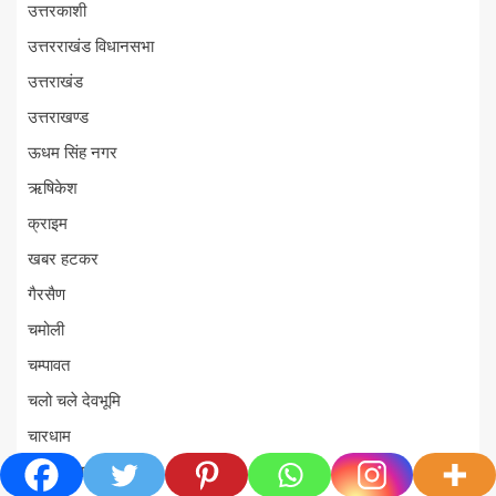
उत्तरकाशी
उत्तरराखंड विधानसभा
उत्तराखंड
उत्तराखण्ड
ऊधम सिंह नगर
ऋषिकेश
क्राइम
खबर हटकर
गैरसैण
चमोली
चम्पावत
चलो चले देवभूमि
चारधाम
चारधाम यात्रा