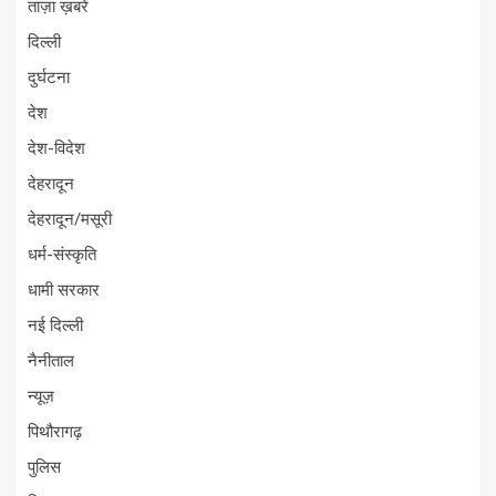
ताज़ा ख़बरें
दिल्ली
दुर्घटना
देश
देश-विदेश
देहरादून
देहरादून/मसूरी
धर्म-संस्कृति
धामी सरकार
नई दिल्ली
नैनीताल
न्यूज़
पिथौरागढ़
पुलिस