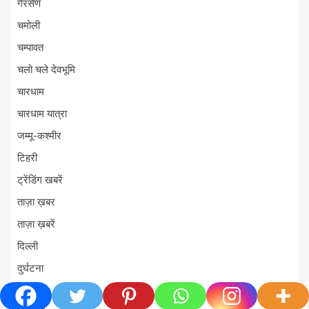
गैरसैण
चमोली
चम्पावत
चलो चले देवभूमि
चारधाम
चारधाम यात्रा
जम्मू-कश्मीर
टिहरी
ट्रेंडिंग खबरें
ताज़ा ख़बर
ताज़ा ख़बरें
दिल्ली
दुर्घटना
देश