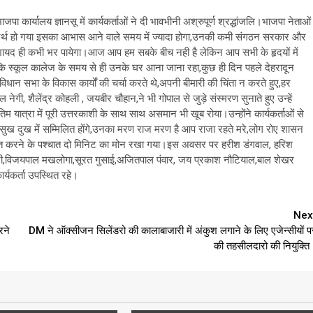
जपा कार्यालय ज्ञानसू में कार्यकर्ताओं ने दी भावभीनी अश्रुपूर्ण श्रद्धांजलि।भाजपा नेताओं
ा अनर्थ हो गया इसका आभास आने वाले समय में ज्यादा होगा,उनकी कमी संगठन सरकार और
को शायद ही कभी भर पायेगा।आज आप हम सबके बीच नही है लेकिन आप सभी के हृदयों में
ए कहा कि स्कूल कालेज के समय से ही उनके घर आना जाना रहा,कुछ ही दिन पहले देहरादून
धान सभा के विकास कार्यों की चर्चा करते थे,अपनी बीमारी की चिंता न करते हुए,हर
 नेगी, शैलेंद्र कोहली , जयबीर चौहान,ने भी गोपाल से जुड़े संस्मरण सुनाते हुए उन्हें
म यात्रा में पूरी उत्तरकाशी के साथ साथ असमान भी खूब रोया।उन्होंने कार्यकर्ताओं से
सुख दुख में सम्मिलित होंगे,उनका मरण राज मरण है आप राजा रहते मरे,लोग रोए शासन
 अर्पित करने के पश्चात दो मिनिट का मोन रखा गया।इस अवसर पर हरीश डंगवाल, हरिश
संतरी,विजयपाल मखलोगा,सूरत गुसाई,अजितपाल पंवार, जय प्रकाश नौटियाल,बाल शेखर
र्यकर्ता उपस्थित रहे।
Nex
रने
DM ने ऑक्सीजन सिलेंडरो की कालाबाजारी में अंकुश लगाने के लिए एजेन्सीयों प
की तहसीलदारो की नियुक्ति