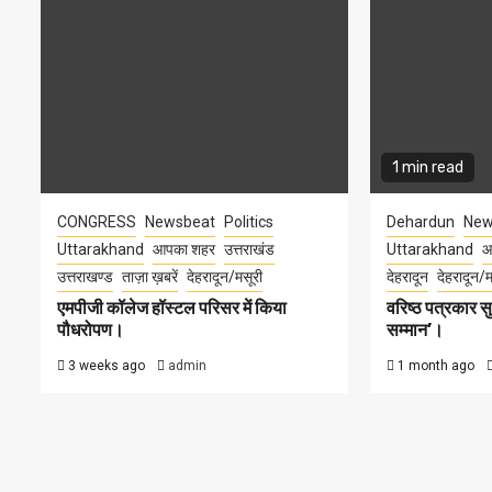
1 min read
CONGRESS
Newsbeat
Politics
Dehardun
New
Uttarakhand
आपका शहर
उत्तराखंड
Uttarakhand
आ
उत्तराखण्ड
ताज़ा ख़बरें
देहरादून/मसूरी
देहरादून
देहरादून/म
एमपीजी कॉलेज हॉस्टल परिसर में किया
वरिष्ठ पत्रकार 
पौधरोपण।
सम्मान’।
3 weeks ago
admin
1 month ago