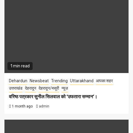
1 min read
Dehardun
Newsbeat
Trending
Uttarakhand
आपका शहर
उत्तराखंड
देहरादून
देहरादून/मसूरी
न्यूज़
वरिष्ठ पत्रकार सुनील सिलवाल को ‘उफतारा सम्मान’।
1 month ago
admin