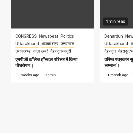
1 min read
CONGRESS
Newsbeat
Politics
Dehardun
New
Uttarakhand
आपका शहर
उत्तराखंड
Uttarakhand
आ
उत्तराखण्ड
ताज़ा ख़बरें
देहरादून/मसूरी
देहरादून
देहरादून/म
एमपीजी कॉलेज हॉस्टल परिसर में किया
वरिष्ठ पत्रकार 
पौधरोपण।
सम्मान’।
3 weeks ago
admin
1 month ago