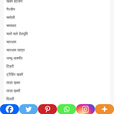
खबर हटकर
गैरसैण
चमोली
चम्पावत
चलो चले देवभूमि
चारधाम
चारधाम यात्रा
जम्मू-कश्मीर
टिहरी
ट्रेंडिंग खबरें
ताज़ा ख़बर
ताज़ा ख़बरें
दिल्ली
दुर्घटना