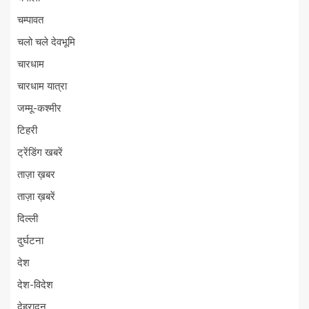
चम्पावत
चलो चले देवभूमि
चारधाम
चारधाम यात्रा
जम्मू-कश्मीर
टिहरी
ट्रेंडिंग खबरें
ताज़ा ख़बर
ताज़ा ख़बरें
दिल्ली
दुर्घटना
देश
देश-विदेश
देहरादून