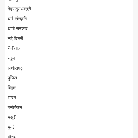
देहरादून/मसूरी
धर्म-संस्कृति
धामी सरकार
नई दिल्ली
नैनीताल
न्यूज़
पिथौरागढ़
पुलिस
बिहार
भारत
मनोरंजन
मसूरी
मुंबई
मौसम