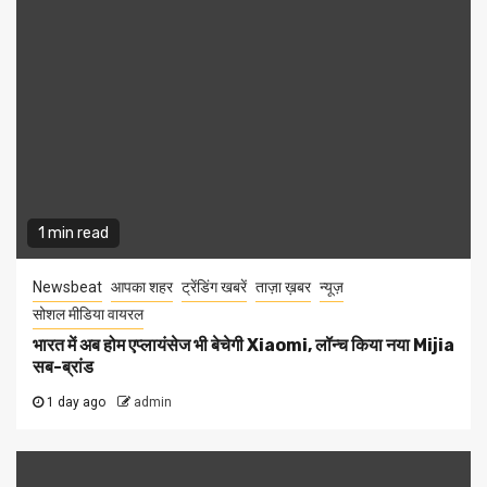
1 min read
Newsbeat
आपका शहर
ट्रेंडिंग खबरें
ताज़ा ख़बर
न्यूज़
सोशल मीडिया वायरल
भारत में अब होम एप्लायंसेज भी बेचेगी Xiaomi, लॉन्च किया नया Mijia
सब-ब्रांड
1 day ago
admin