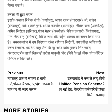
को चयन ट्रायल में शानदार प्रदर्शन के आधार पर फिर से टीम में शामिल
किया गया है।
इनका भी हुआ चयन
इसके अलावा रितिक सैनी (काशीपुर), अक्षत रावत (कोटद्वार), मो. साहेब
(देहरादून), बाबी (काशीपुर), दीपक फर्त्याल (अल्मोड़ा), रितिक राज (अल्मोड़ा),
अमित सिरोला (हरिद्वार),गौरव मेहरा (अल्मोड़ा), विवेक उपरारी (पिथौरागढ़),
मान सिंह दानू (बागेश्वर), विवेक शर्मा और रईस अहमद का चयन किया गया
है। चयनकर्ताओ में उप निदेशक खेल राशिका सिद्दीकी, उपक्रीड़ा अधिकारी
वरुण बेलवाल, भारतीय वायु सेना के पूर्व चीफ कोच पुष्कर सिंह रावत,
अंतरराष्ट्रीय हॉकी खिलाड़ी हरीश भाकुनी और हॉकी के पूर्व चीफ कोच वीरेंद्र
परिहार शामिल रहे।
Continue
Previous
Next
नवरात्र तक हो सकता है धामी
उत्तराखंड में कब से लागू होगी
Reading
मंत्रिमंडल विस्तार, प्रदेश अध्यक्ष के
Unified Pension Scheme?
नाम पर भी जल्द एलान
आ गई डेट, केंद्रीय कर्मचारियों जैसा
मिलेगा फायदा
MORE STORIES