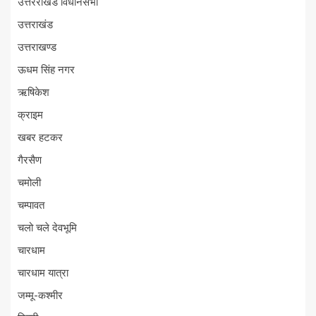
उत्तरराखंड विधानसभा
उत्तराखंड
उत्तराखण्ड
ऊधम सिंह नगर
ऋषिकेश
क्राइम
खबर हटकर
गैरसैण
चमोली
चम्पावत
चलो चले देवभूमि
चारधाम
चारधाम यात्रा
जम्मू-कश्मीर