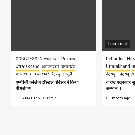
1 min read
CONGRESS
Newsbeat
Politics
Dehardun
New
Uttarakhand
आपका शहर
उत्तराखंड
Uttarakhand
आ
उत्तराखण्ड
ताज़ा ख़बरें
देहरादून/मसूरी
देहरादून
देहरादून/म
एमपीजी कॉलेज हॉस्टल परिसर में किया
वरिष्ठ पत्रकार 
पौधरोपण।
सम्मान’।
3 weeks ago
admin
1 month ago