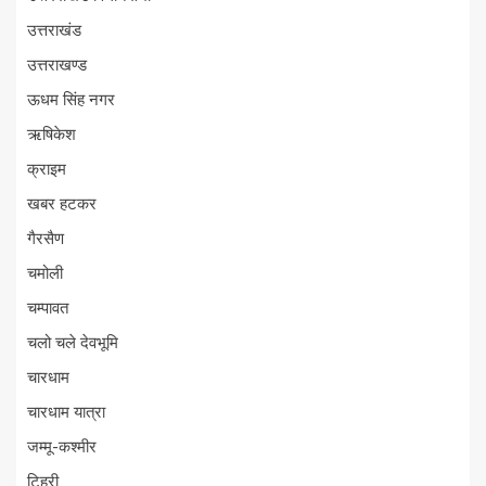
उत्तराखंड
उत्तराखण्ड
ऊधम सिंह नगर
ऋषिकेश
क्राइम
खबर हटकर
गैरसैण
चमोली
चम्पावत
चलो चले देवभूमि
चारधाम
चारधाम यात्रा
जम्मू-कश्मीर
टिहरी