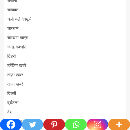
चमोली
चम्पावत
चलो चले देवभूमि
चारधाम
चारधाम यात्रा
जम्मू-कश्मीर
टिहरी
ट्रेंडिंग खबरें
ताज़ा ख़बर
ताज़ा ख़बरें
दिल्ली
दुर्घटना
देश
देश-विदेश