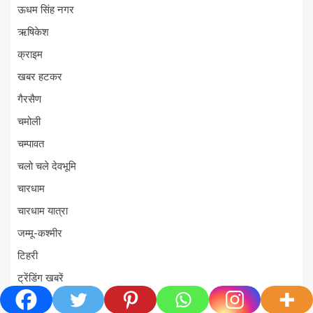
ऊधम सिंह नगर
ऋषिकेश
क्राइम
खबर हटकर
गैरसैण
चमोली
चम्पावत
चलो चले देवभूमि
चारधाम
चारधाम यात्रा
जम्मू-कश्मीर
टिहरी
ट्रेंडिंग खबरें
ताज़ा ख़बर