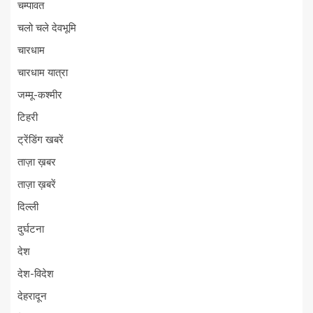
चम्पावत
चलो चले देवभूमि
चारधाम
चारधाम यात्रा
जम्मू-कश्मीर
टिहरी
ट्रेंडिंग खबरें
ताज़ा ख़बर
ताज़ा ख़बरें
दिल्ली
दुर्घटना
देश
देश-विदेश
देहरादून