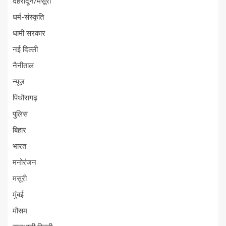
देहरादून/मसूरी
धर्म-संस्कृति
धामी सरकार
नई दिल्ली
नैनीताल
न्यूज़
पिथौरागढ़
पुलिस
बिहार
भारत
मनोरंजन
मसूरी
मुंबई
मौसम