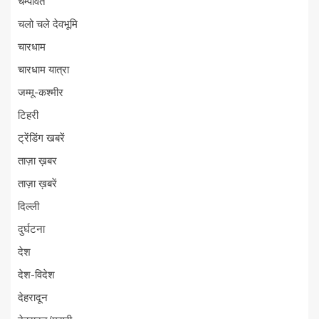
चम्पावत
चलो चले देवभूमि
चारधाम
चारधाम यात्रा
जम्मू-कश्मीर
टिहरी
ट्रेंडिंग खबरें
ताज़ा ख़बर
ताज़ा ख़बरें
दिल्ली
दुर्घटना
देश
देश-विदेश
देहरादून