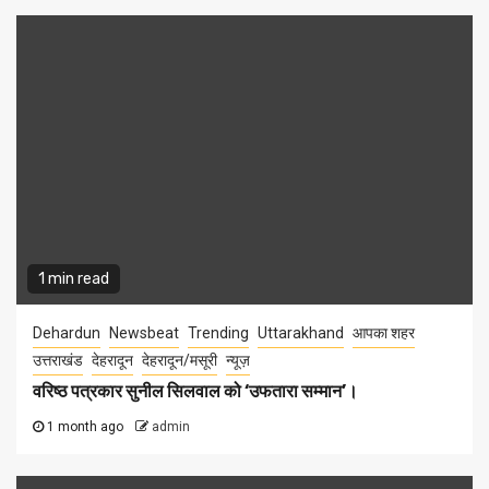
1 min read
Dehardun
Newsbeat
Trending
Uttarakhand
आपका शहर
उत्तराखंड
देहरादून
देहरादून/मसूरी
न्यूज़
वरिष्ठ पत्रकार सुनील सिलवाल को ‘उफतारा सम्मान’।
1 month ago
admin