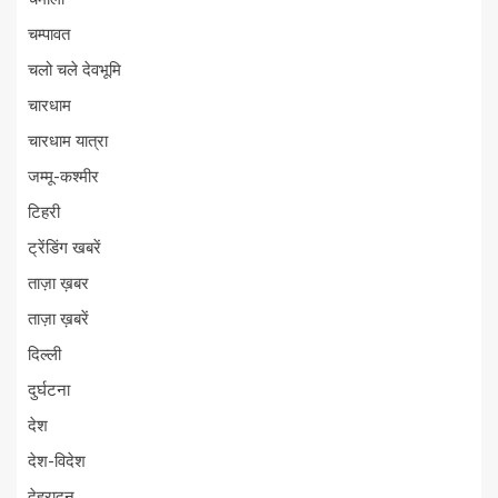
चम्पावत
चलो चले देवभूमि
चारधाम
चारधाम यात्रा
जम्मू-कश्मीर
टिहरी
ट्रेंडिंग खबरें
ताज़ा ख़बर
ताज़ा ख़बरें
दिल्ली
दुर्घटना
देश
देश-विदेश
देहरादून