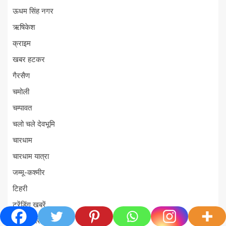
ऊधम सिंह नगर
ऋषिकेश
क्राइम
खबर हटकर
गैरसैण
चमोली
चम्पावत
चलो चले देवभूमि
चारधाम
चारधाम यात्रा
जम्मू-कश्मीर
टिहरी
ट्रेंडिंग खबरें
ताज़ा ख़बर