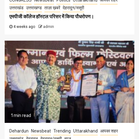
CONGRESS
Newsbeat
Politics
Uttarakhand
आपका शहर
उत्तराखंड
उत्तराखण्ड
ताज़ा ख़बरें
देहरादून/मसूरी
एमपीजी कॉलेज हॉस्टल परिसर में किया पौधरोपण।
4 weeks ago
admin
1 min read
Dehardun
Newsbeat
Trending
Uttarakhand
आपका शहर
उत्तराखंड
देहरादून
देहरादून/मसूरी
न्यूज़