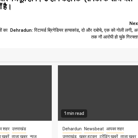
ं है।
Nex
ं का
Dehradun: रिटायर्ड ब्रिगेडियर हत्याकांड, दो और दबोचे, एक को गोली लगी, अ
तक नौ आरोपी हो चुके गिरफ्ता
1 min read
ा शहर
उत्तराखंड
Dehardun
Newsbeat
आपका शहर
ंग खबरें
ताज़ा ख़बर
न्यूज़
उत्तराखंड
खबर हटकर
ट्रेंडिंग खबरें
ताज़ा ख़बर