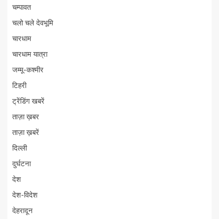
चम्पावत
चलो चले देवभूमि
चारधाम
चारधाम यात्रा
जम्मू-कश्मीर
टिहरी
ट्रेंडिंग खबरें
ताज़ा ख़बर
ताज़ा ख़बरें
दिल्ली
दुर्घटना
देश
देश-विदेश
देहरादून