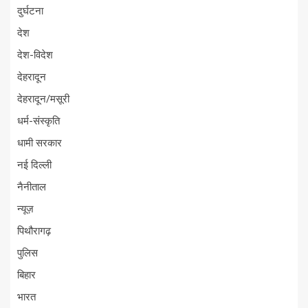
दुर्घटना
देश
देश-विदेश
देहरादून
देहरादून/मसूरी
धर्म-संस्कृति
धामी सरकार
नई दिल्ली
नैनीताल
न्यूज़
पिथौरागढ़
पुलिस
बिहार
भारत