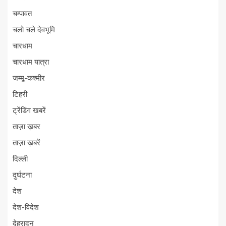
चम्पावत
चलो चले देवभूमि
चारधाम
चारधाम यात्रा
जम्मू-कश्मीर
टिहरी
ट्रेंडिंग खबरें
ताज़ा ख़बर
ताज़ा ख़बरें
दिल्ली
दुर्घटना
देश
देश-विदेश
देहरादून