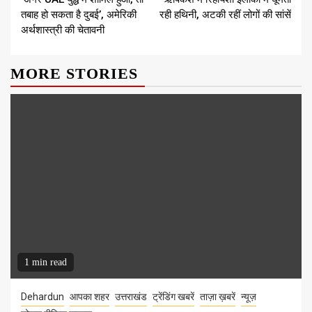
Reading
तबाह हो सकता है दुबई’, अमेरिकी
रही हथिनी, अटकी रहीं लोगों की सांसें
अर्थशास्त्री की चेतावनी
MORE STORIES
1 min read
Dehardun
आपका शहर
उत्तराखंड
ट्रेंडिंग खबरें
ताज़ा ख़बरें
न्यूज़