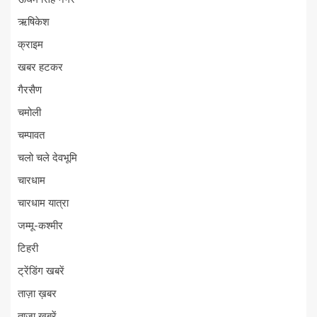
ऋषिकेश
क्राइम
खबर हटकर
गैरसैण
चमोली
चम्पावत
चलो चले देवभूमि
चारधाम
चारधाम यात्रा
जम्मू-कश्मीर
टिहरी
ट्रेंडिंग खबरें
ताज़ा ख़बर
ताज़ा ख़बरें