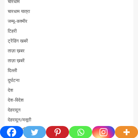
चारधाम
चारधाम यात्रा
जम्मू-कश्मीर
टिहरी
ट्रेंडिंग खबरें
ताज़ा ख़बर
ताज़ा ख़बरें
दिल्ली
दुर्घटना
देश
देश-विदेश
देहरादून
देहरादून/मसूरी
धर्म-संस्कृति