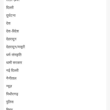
दिल्ली
दुर्घटना
देश
देश-विदेश
देहरादून
देहरादून/मसूरी
धर्म-संस्कृति
धामी सरकार
नई दिल्ली
नैनीताल
न्यूज़
पिथौरागढ़
पुलिस
बिहार