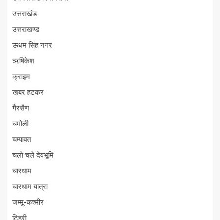
उत्तराखंड
उत्तराखण्ड
ऊधम सिंह नगर
ऋषिकेश
क्राइम
खबर हटकर
गैरसैण
चमोली
चम्पावत
चलो चले देवभूमि
चारधाम
चारधाम यात्रा
जम्मू-कश्मीर
टिहरी