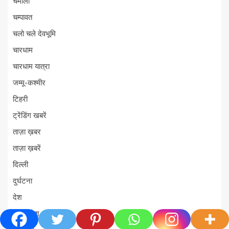
चमोली
चम्पावत
चलो चले देवभूमि
चारधाम
चारधाम यात्रा
जम्मू-कश्मीर
टिहरी
ट्रेंडिंग खबरें
ताज़ा ख़बर
ताज़ा ख़बरें
दिल्ली
दुर्घटना
देश
देश-विदेश