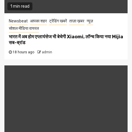
1 min read
Newsbeat
आपका शहर
ट्रेंडिंग खबरें
ताज़ा ख़बर
न्यूज़
सोशल मीडिया वायरल
भारत में अब होम एप्लायंसेज भी बेचेगी Xiaomi, लॉन्च किया नया Mijia
सब-ब्रांड
18 hours ago
admin