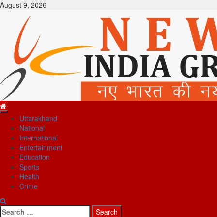
Skip
August 9, 2026
to
content
Primary
Uttarakhand
Menu
National
International
Entertainment
Education
Sports
Health
Crime
Search