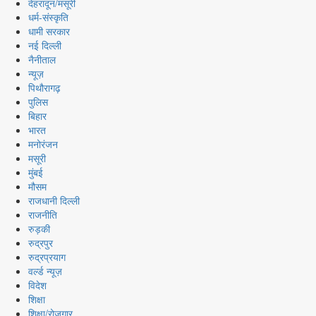
देहरादून/मसूरी
धर्म-संस्कृति
धामी सरकार
नई दिल्ली
नैनीताल
न्यूज़
पिथौरागढ़
पुलिस
बिहार
भारत
मनोरंजन
मसूरी
मुंबई
मौसम
राजधानी दिल्ली
राजनीति
रुड़की
रुद्रपुर
रुद्रप्रयाग
वर्ल्ड न्यूज़
विदेश
शिक्षा
शिक्षा/रोजगार