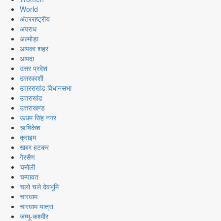
World
अंतरराष्ट्रीय
अपराध
अल्मोड़ा
आपका शहर
आपदा
उत्तर प्रदेश
उत्तरकाशी
उत्तरराखंड विधानसभा
उत्तराखंड
उत्तराखण्ड
ऊधम सिंह नगर
ऋषिकेश
क्राइम
खबर हटकर
गैरसैण
चमोली
चम्पावत
चलो चले देवभूमि
चारधाम
चारधाम यात्रा
जम्मू-कश्मीर