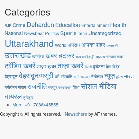
Categories
Dehardun
Education
Health
Crime
Entertainment
BJP
Sports
Uncategorized
National
Politics
Newsbeat
Tech
Uttarakhand
अपराध
आपका शहर
World
उत्तरकाशी
उत्तराखंड
खबर हटकर
ऋषिकेश
चारधाम यात्रा
चारधाम
चलो चले देवभूमि
ट्रेंडिंग खबरें
ताज़ा ख़बरें
ताज़ा ख़बर
दुर्घटना
देश-विदेश
दिल्ली
देहरादून/मसूरी
न्यूज़
भारत
देहरादून
धर्म-संस्कृति
नैनीताल
धामी सरकार
पुलिस
सोशल मीडिया
राजनीति
मनोरंजन
मौसम
शिक्षा
रुद्रपुर
रुद्रप्रयाग
वायरल
हरिद्वार
Mob : +91 7088445555
Copyright © All rights reserved.
|
Newsphere
by AF themes.