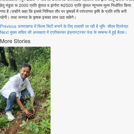
हेतु मंडुवा रू 2000 प्रति कुंतल व झंगोरा रू2500 प्रति कुंतल न्यूनतम मूल्य निर्धारित किया
गया है।उन्होंने कहा कि इससे निश्चित तौर पर कृषकों में परंपरागत कृषि के प्रति रुचि बनी
रहेगी। तथा जनपद के कृषक इसका लाभ उठा सकेंगे।
Continue
Previous
उत्तराखण्ड में फिल्म सिटी बनाने के लिए तलाशी जा रही है भूमि- सीएम त्रिवेन्द्र
Next
मुख्य सचिव की अध्यक्षता में एग्रीकल्चर इंफ्रास्ट्रचर फंड के सम्बन्ध में हुई बैठक।
Reading
More Stories