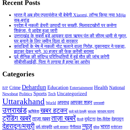
Recent Posts
भारत में अब होम एप्लायंसेज भी बेचेगी Xiaomi, लॉन्च किया नया Mijia
सब-ब्रांड
प्रदेश में नकली डेयरी उत्पादों पर सख्ती, मिलावटखोरों पर कसेगा
शिकंजा, ये आदेश हुआ जारी
उत्तराखंड के सबसे बड़े आयकर दाता ऋषभ पंत की सीएम धामी से गुहार,
घर बनाने के लिए जमीन दिला दो सरकार
कांवड़ियों के भेष में नकली नोट चलाने वाला गिरोह, दुकानदार ने पकड़ा,
झटका देकर भागे, 30 हजार की फेक करेंसी बरामद
पूर्व सैनिक की संदिग्ध परिस्थितियों में हुई मौत की जांच करेगी
सीबीसीआईडी, पिता ने लगाया है हत्या का आरोप
Categories
Dehardun
Education
Health
Crime
National
Entertainment
BJP
Sports
Uncategorized
Politics
Newsbeat
Tech
Uttarakhand
आपका शहर
अपराध
World
उत्तरकाशी
उत्तराखंड
खबर हटकर
ऋषिकेश
चारधाम यात्रा
चारधाम
चलो चले देवभूमि
ट्रेंडिंग खबरें
ताज़ा ख़बरें
ताज़ा ख़बर
देहरादून
दुर्घटना
देश-विदेश
दिल्ली
देहरादून/मसूरी
न्यूज़
भारत
धर्म-संस्कृति
नैनीताल
धामी सरकार
मनोरंजन
पुलिस