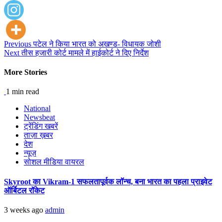
Continue
Previous
पटेल ने किया भारत को अखण्ड- विधायक जोशी
Next
तीस हजारी कोर्ट मामले में हाईकोर्ट ने दिए निर्देश
Reading
More Stories
1 min read
National
Newsbeat
ट्रेंडिंग खबरें
ताज़ा ख़बर
देश
न्यूज़
सोशल मीडिया वायरल
Skyroot का Vikram-1 सफलतापूर्वक लॉन्च, बना भारत का पहला प्राइवेट
ऑर्बिटल रॉकेट
3 weeks ago
admin