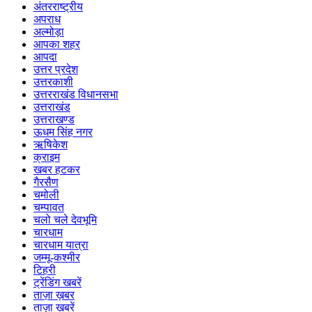
अंतरराष्ट्रीय
अपराध
अल्मोड़ा
आपका शहर
आपदा
उत्तर प्रदेश
उत्तरकाशी
उत्तरराखंड विधानसभा
उत्तराखंड
उत्तराखण्ड
ऊधम सिंह नगर
ऋषिकेश
क्राइम
खबर हटकर
गैरसैण
चमोली
चम्पावत
चलो चले देवभूमि
चारधाम
चारधाम यात्रा
जम्मू-कश्मीर
टिहरी
ट्रेंडिंग खबरें
ताज़ा ख़बर
ताज़ा ख़बरें