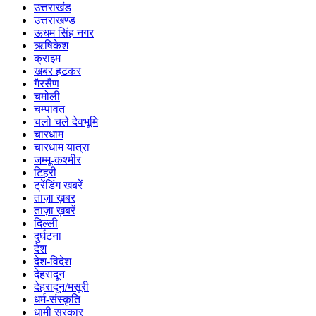
उत्तराखंड
उत्तराखण्ड
ऊधम सिंह नगर
ऋषिकेश
क्राइम
खबर हटकर
गैरसैण
चमोली
चम्पावत
चलो चले देवभूमि
चारधाम
चारधाम यात्रा
जम्मू-कश्मीर
टिहरी
ट्रेंडिंग खबरें
ताज़ा ख़बर
ताज़ा ख़बरें
दिल्ली
दुर्घटना
देश
देश-विदेश
देहरादून
देहरादून/मसूरी
धर्म-संस्कृति
धामी सरकार