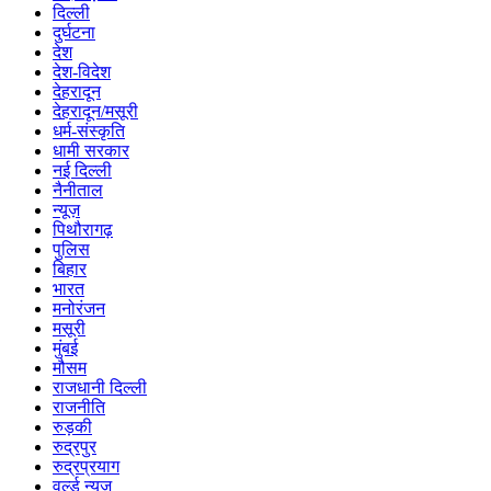
दिल्ली
दुर्घटना
देश
देश-विदेश
देहरादून
देहरादून/मसूरी
धर्म-संस्कृति
धामी सरकार
नई दिल्ली
नैनीताल
न्यूज़
पिथौरागढ़
पुलिस
बिहार
भारत
मनोरंजन
मसूरी
मुंबई
मौसम
राजधानी दिल्ली
राजनीति
रुड़की
रुद्रपुर
रुद्रप्रयाग
वर्ल्ड न्यूज़