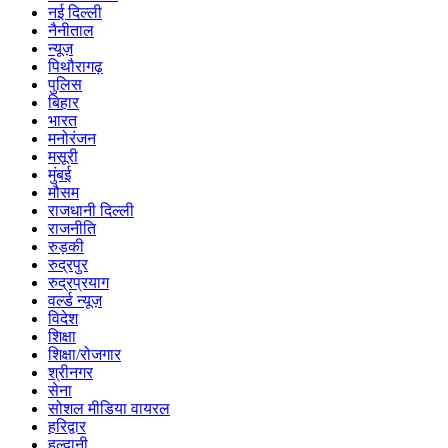
नई दिल्ली
नैनीताल
न्यूज़
पिथौरागढ़
पुलिस
बिहार
भारत
मनोरंजन
मसूरी
मुंबई
मौसम
राजधानी दिल्ली
राजनीति
रुड़की
रुद्रपुर
रुद्रप्रयाग
वर्ल्ड न्यूज़
विदेश
शिक्षा
शिक्षा/रोजगार
श्रीनगर
सेना
सोशल मीडिया वायरल
हरिद्वार
हल्द्वानी