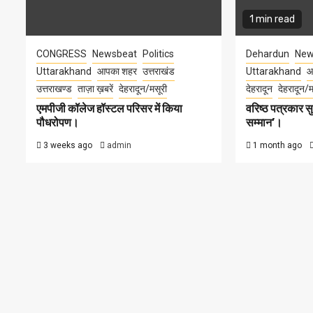
1 min read
CONGRESS
Newsbeat
Politics
Dehardun
New
Uttarakhand
आपका शहर
उत्तराखंड
Uttarakhand
आ
उत्तराखण्ड
ताज़ा ख़बरें
देहरादून/मसूरी
देहरादून
देहरादून/म
एमपीजी कॉलेज हॉस्टल परिसर में किया
वरिष्ठ पत्रकार 
पौधरोपण।
सम्मान’।
3 weeks ago
admin
1 month ago