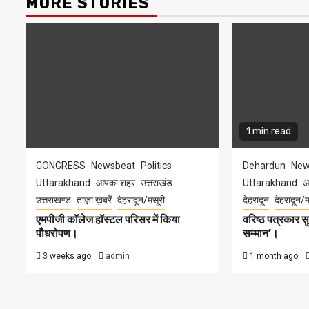
MORE STORIES
1 min read
CONGRESS
Newsbeat
Politics
Dehardun
New
Uttarakhand
आपका शहर
उत्तराखंड
Uttarakhand
आ
उत्तराखण्ड
ताज़ा ख़बरें
देहरादून/मसूरी
देहरादून
देहरादून/म
एमपीजी कॉलेज हॉस्टल परिसर में किया
वरिष्ठ पत्रकार 
पौधरोपण।
सम्मान’।
3 weeks ago
admin
1 month ago