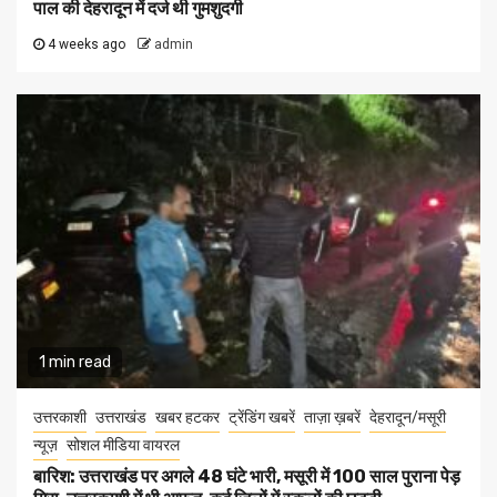
पाल की देहरादून में दर्ज थी गुमशुदगी
4 weeks ago
admin
1 min read
उत्तरकाशी
उत्तराखंड
खबर हटकर
ट्रेंडिंग खबरें
ताज़ा ख़बरें
देहरादून/मसूरी
न्यूज़
सोशल मीडिया वायरल
बारिश: उत्तराखंड पर अगले 48 घंटे भारी, मसूरी में 100 साल पुराना पेड़