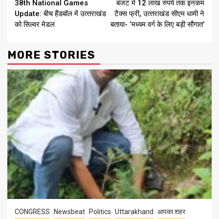
38th National Games
बजट में 12 लाख रुपये तक इनकम
Reading
Update: बीच हैंडबॉल में उत्‍तराखंड
टैक्स फ्री, उत्‍तराखंड सीएम धामी ने
को सिल्‍वर मेडल
बताया- ‘मध्यम वर्ग के लिए बड़ी सौगात’
MORE STORIES
CONGRESS
Newsbeat
Politics
Uttarakhand
आपका शहर