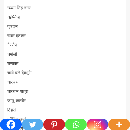
ऊधम सिंह नगर
ऋषिकेश
क्राइम
खबर हटकर
गैरसैण
चमोली
चम्पावत
चलो चले देवभूमि
चारधाम
चारधाम यात्रा
जम्मू-कश्मीर
टिहरी
ट्रेंडिंग खबरें
ताज़ा ख़बर