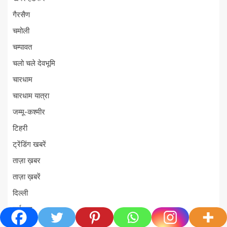
गैरसैण
चमोली
चम्पावत
चलो चले देवभूमि
चारधाम
चारधाम यात्रा
जम्मू-कश्मीर
टिहरी
ट्रेंडिंग खबरें
ताज़ा ख़बर
ताज़ा ख़बरें
दिल्ली
दुर्घटना
देश