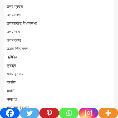
उत्तर प्रदेश
उत्तरकाशी
उत्तरराखंड विधानसभा
उत्तराखंड
उत्तराखण्ड
ऊधम सिंह नगर
ऋषिकेश
क्राइम
खबर हटकर
गैरसैण
चमोली
चम्पावत
चलो चले देवभूमि
चारधाम