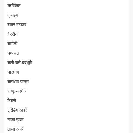
ऋषिकेश
क्राइम
खबर हटकर
गैरसैण
चमोली
चम्पावत
चलो चले देवभूमि
चारधाम
चारधाम यात्रा
जम्मू-कश्मीर
टिहरी
ट्रेंडिंग खबरें
ताज़ा ख़बर
ताज़ा ख़बरें