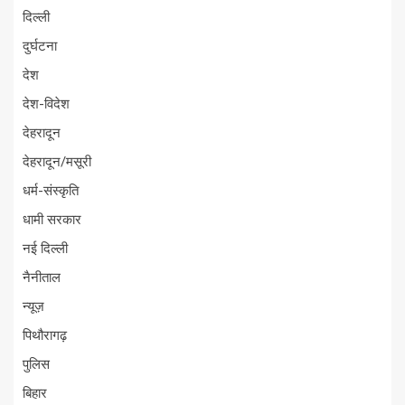
दिल्ली
दुर्घटना
देश
देश-विदेश
देहरादून
देहरादून/मसूरी
धर्म-संस्कृति
धामी सरकार
नई दिल्ली
नैनीताल
न्यूज़
पिथौरागढ़
पुलिस
बिहार