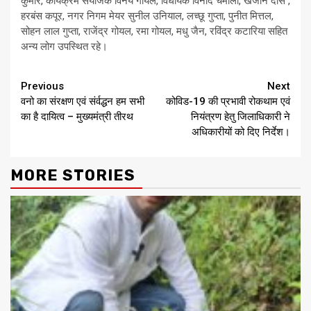
कुमार, कार्यक्रम संयोजक विनय गोयल, विधायक विनोद चमोली, खजान दास ,
हरबंस कपूर, नगर निगम मेयर सुनील उनियाल, लच्छू गुप्ता, पुनीत मित्तल,
सोहन लाल गुप्ता, राजेंद्र गोयल, रमा गोयल, मधु जैन, रविंद्र कटारिया सहित
अन्य लोग उपस्थित रहे।
Continue
Previous
Next
वनो का संरक्षण एवं संर्वद्धन हम सभी
कोविड-19 की प्रभावी रोकथाम एवं
Reading
का है दायित्व – मुख्यमंत्री तीरथ
नियंत्रण हेतु जिलाधिकारी ने
अधिकारीयों को दिए निर्देश।
MORE STORIES