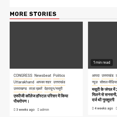
MORE STORIES
1 min read
CONGRESS
Newsbeat
Politics
आपदा
उत्तराखंड
ट
Uttarakhand
आपका शहर
उत्तराखंड
न्यूज़
सोशल मीडिया
उत्तराखण्ड
ताज़ा ख़बरें
देहरादून/मसूरी
मसूरी के जंगल म
मिलने से सनसनी, 
एमपीजी कॉलेज हॉस्टल परिसर में किया
दर्ज थी गुमशुदगी
पौधरोपण।
4 weeks ago
3 weeks ago
admin