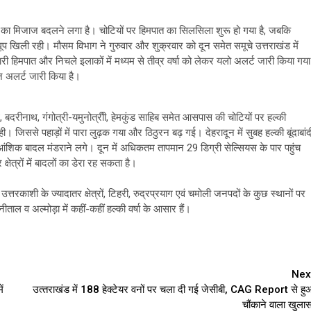
मौसम का मिजाज बदलने लगा है। चोटियों पर हिमपात का सिलसिला शुरू हो गया है, जबकि
चटख धूप खिली रही। मौसम विभाग ने गुरुवार और शुक्रवार को दून समेत समूचे उत्तराखंड में
में भारी हिमपात और निचले इलाकों में मध्यम से तीव्र वर्षा को लेकर यलो अलर्ट जारी किया गया
रेंज अलर्ट जारी किया है।
थ, बदरीनाथ, गंंगोत्री-यमुनोत्रीी, हेमकुंड साहिब समेत आसपास की चोटियों पर हल्की
। जिससे पहाड़ों में पारा लुढ़क गया और ठिठुरन बढ़ गई। देहरादून में सुबह हल्की बूंदाबांद
िक बादल मंडराने लगे। दून में अधिकतम तापमान 29 डिग्री सेल्सियस के पार पहुंच
षेत्रों में बादलों का डेरा रह सकता है।
त्तरकाशी के ज्यादातर क्षेत्रों, टिहरी, रुद्रप्रयाग एवं चमोली जनपदों के कुछ स्थानों पर
नैनीताल व अल्मोड़ा में कहीं-कहीं हल्की वर्षा के आसार हैं।
Nex
ं
उत्‍तराखंड में 188 हेक्टेयर वनों पर चला दी गई जेसीबी, CAG Report से हु
चौंकाने वाला खुलास