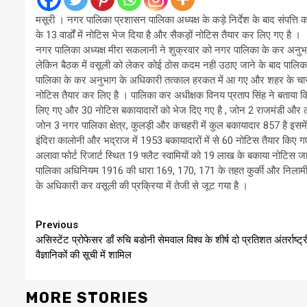
मसूरी । नगर पालिका प्रशासन पालिका अध्यक्ष के
कड़े
निर्देश के बाद संपत्त
के 13 वार्डों में नोटिस भेज दिया है और
सैकड़ों
नोटिस तैयार कर लिए गए है ।
नगर पालिका अध्यक्ष मीरा सकलानी ने शुक्रवार को नगर पालिका के कर अनुभाग
लेकिन बैठक में वसूली को लेकर कोई ठोस कदम नही उठाए जाने के बाद पालिका 
पालिका के कर अनुभाग के अधिकारी तत्काल हरकत में आ गए और शहर के चार जो
नोटिस तैयार कर लिए है । पालिका कर अधीक्षक विनय प्रताप सिंह ने बताया 
लिए गए और 30 नोटिस बकायादारों को भेज दिए गए है , जोन 2
राजमंडी
और
जोन 3 नगर पालिका क्षेत्र,
कुलड़ी
और कचहरी में कुल बकायादार 857 है इसमें 
इंदिरा कालोनी और
भद्राज
में 1953 बकायादारों में से 60 नोटिस तैयार किए
अलावा फोर्ट रिजार्ट स्थित 19 फ्लैट स्वामियों को 19 लाख के बकाया नोटिस ज
पालिका अधिनियम 1916 की धारा 169, 170, 171 के तहत कुर्की और
निलाम
के अधिकारी कर वसूली की प्रक्रिया में तेजी से जूट गया है ।
Continue
Previous
असिस्टेंट प्रोफेसर डाँ रुचि बडोनी सेमवाल विश्व के शीर्ष दो प्रतिशत अंतर्राष्ट्
Reading
वैज्ञानिकों की सूची में शामिल
MORE STORIES