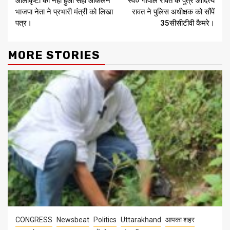
ओलावृष्टी का नहीं हुआ सही आंकलन
स्व० गोपाल रावत के पुत्र आदित्य
Reading
भाजपा नेता ने प्रभारी मंत्री को लिखा
रावत ने पुलिस अधीक्षक को सौंपें
पत्र।
35सीसीटीवी कैमरे।
MORE STORIES
CONGRESS
Newsbeat
Politics
Uttarakhand
आपका शहर