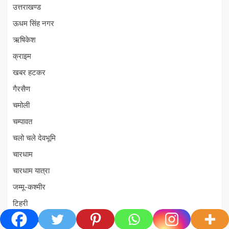
उत्तराखण्ड
ऊधम सिंह नगर
ऋषिकेश
क्राइम
खबर हटकर
गैरसैण
चमोली
चम्पावत
चलो चले देवभूमि
चारधाम
चारधाम यात्रा
जम्मू-कश्मीर
टिहरी
ट्रेंडिंग खबरें