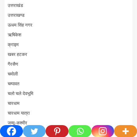
उत्तराखंड
उत्तराखण्ड
ऊधम सिंह नगर
ऋषिकेश
क्राइम
खबर हटकर
गैरसैण
चमोली
चम्पावत
चलो चले देवभूमि
चारधाम
चारधाम यात्रा
जम्मू-कश्मीर
टिहरी