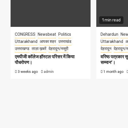
1 min read
CONGRESS
Newsbeat
Politics
Dehardun
New
Uttarakhand
आपका शहर
उत्तराखंड
Uttarakhand
आ
उत्तराखण्ड
ताज़ा ख़बरें
देहरादून/मसूरी
देहरादून
देहरादून/म
एमपीजी कॉलेज हॉस्टल परिसर में किया
वरिष्ठ पत्रकार 
पौधरोपण।
सम्मान’।
3 weeks ago
admin
1 month ago