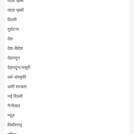
ताज़ा ख़बर
ताज़ा ख़बरें
दिल्ली
दुर्घटना
देश
देश-विदेश
देहरादून
देहरादून/मसूरी
धर्म-संस्कृति
धामी सरकार
नई दिल्ली
नैनीताल
न्यूज़
पिथौरागढ़