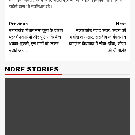
की। इस अवसर पर कैबिनेट मंत्री प्रेमचंद अग्रवाल, विधायक खजानदास व
पार्वती दास भी उपस्थित रहे।
Continue
Previous
Next
उत्तराखंड विधानसभा कूच के दौरान
उत्‍तराखंड बजट सत्र: सदन की
Reading
प्रदर्शनकारियों और पुलिस के बीच
मर्यादा तार-तार, संसदीय कार्यमंत्री व
धक्का-मुक्की, इन मांगों को लेकर
कांग्रेस विधायक में नोक-झोंक; सीएम
उठाई आवाज
को दी गाली!
MORE STORIES