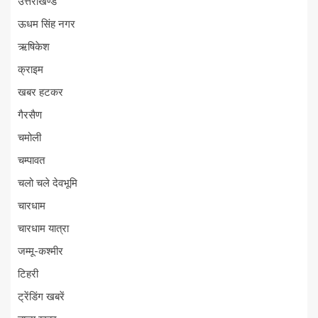
उत्तराखण्ड
ऊधम सिंह नगर
ऋषिकेश
क्राइम
खबर हटकर
गैरसैण
चमोली
चम्पावत
चलो चले देवभूमि
चारधाम
चारधाम यात्रा
जम्मू-कश्मीर
टिहरी
ट्रेंडिंग खबरें