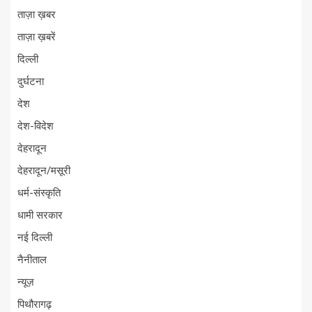
ताज़ा ख़बर
ताज़ा ख़बरें
दिल्ली
दुर्घटना
देश
देश-विदेश
देहरादून
देहरादून/मसूरी
धर्म-संस्कृति
धामी सरकार
नई दिल्ली
नैनीताल
न्यूज़
पिथौरागढ़