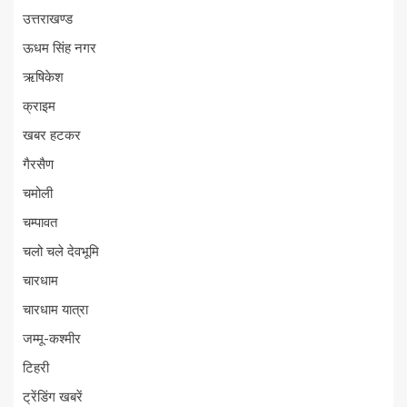
उत्तराखण्ड
ऊधम सिंह नगर
ऋषिकेश
क्राइम
खबर हटकर
गैरसैण
चमोली
चम्पावत
चलो चले देवभूमि
चारधाम
चारधाम यात्रा
जम्मू-कश्मीर
टिहरी
ट्रेंडिंग खबरें