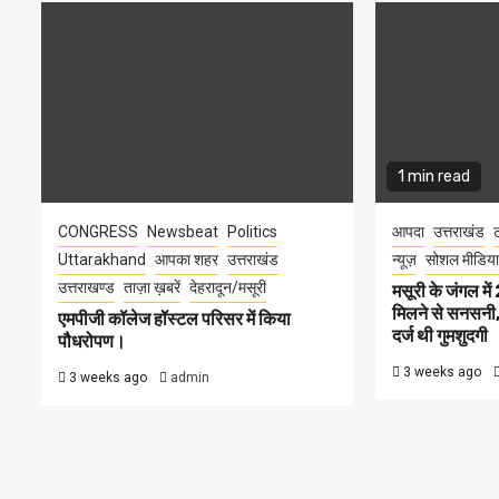
1 min read
CONGRESS
Newsbeat
Politics
आपदा
उत्तराखंड
ट
Uttarakhand
आपका शहर
उत्तराखंड
न्यूज़
सोशल मीडिया
उत्तराखण्ड
ताज़ा ख़बरें
देहरादून/मसूरी
मसूरी के जंगल म
मिलने से सनसनी, 
एमपीजी कॉलेज हॉस्टल परिसर में किया
दर्ज थी गुमशुदगी
पौधरोपण।
3 weeks ago
3 weeks ago
admin