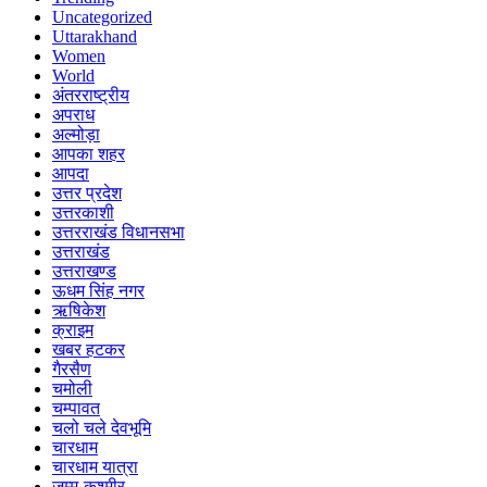
Uncategorized
Uttarakhand
Women
World
अंतरराष्ट्रीय
अपराध
अल्मोड़ा
आपका शहर
आपदा
उत्तर प्रदेश
उत्तरकाशी
उत्तरराखंड विधानसभा
उत्तराखंड
उत्तराखण्ड
ऊधम सिंह नगर
ऋषिकेश
क्राइम
खबर हटकर
गैरसैण
चमोली
चम्पावत
चलो चले देवभूमि
चारधाम
चारधाम यात्रा
जम्मू-कश्मीर