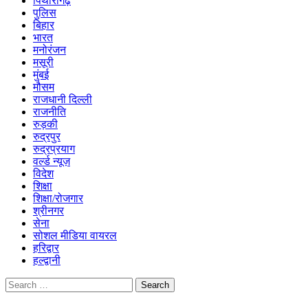
पिथौरागढ़
पुलिस
बिहार
भारत
मनोरंजन
मसूरी
मुंबई
मौसम
राजधानी दिल्ली
राजनीति
रुड़की
रुद्रपुर
रुद्रप्रयाग
वर्ल्ड न्यूज़
विदेश
शिक्षा
शिक्षा/रोजगार
श्रीनगर
सेना
सोशल मीडिया वायरल
हरिद्वार
हल्द्वानी
Search
for: