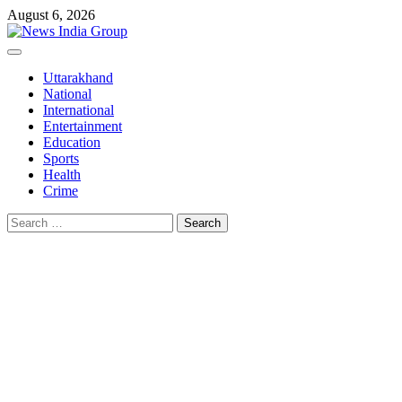
Skip
August 6, 2026
to
content
Primary
Menu
Uttarakhand
National
International
Entertainment
Education
Sports
Health
Crime
Search
for: