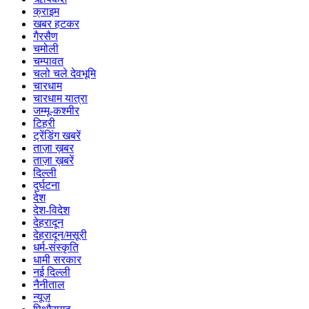
क्राइम
खबर हटकर
गैरसैण
चमोली
चम्पावत
चलो चले देवभूमि
चारधाम
चारधाम यात्रा
जम्मू-कश्मीर
टिहरी
ट्रेंडिंग खबरें
ताज़ा ख़बर
ताज़ा ख़बरें
दिल्ली
दुर्घटना
देश
देश-विदेश
देहरादून
देहरादून/मसूरी
धर्म-संस्कृति
धामी सरकार
नई दिल्ली
नैनीताल
न्यूज़