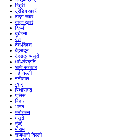
टिहरी
ट्रेंडिंग खबरें
ताज़ा ख़बर
ताज़ा ख़बरें
दिल्ली
दुर्घटना
देश
देश-विदेश
देहरादून
देहरादून/मसूरी
धर्म-संस्कृति
धामी सरकार
नई दिल्ली
नैनीताल
न्यूज़
पिथौरागढ़
पुलिस
बिहार
भारत
मनोरंजन
मसूरी
मुंबई
मौसम
राजधानी दिल्ली