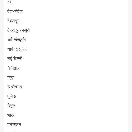
देश
देश-विदेश
देहरादून
देहरादून/मसूरी
धर्म-संस्कृति
धामी सरकार
नई दिल्ली
नैनीताल
न्यूज़
पिथौरागढ़
पुलिस
बिहार
भारत
मनोरंजन