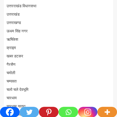
उत्तरराखंड विधानसभा
उत्तराखंड
उत्तराखण्ड
ऊधम सिंह नगर
ऋषिकेश
क्राइम
खबर हटकर
गैरसैण
चमोली
चम्पावत
चलो चले देवभूमि
चारधाम
चारधाम यात्रा
जम्मू-कश्मीर