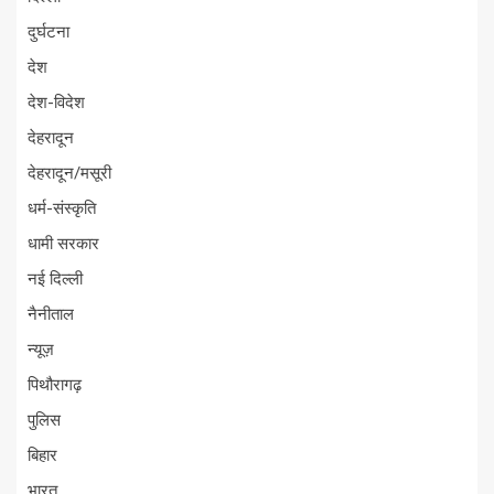
दुर्घटना
देश
देश-विदेश
देहरादून
देहरादून/मसूरी
धर्म-संस्कृति
धामी सरकार
नई दिल्ली
नैनीताल
न्यूज़
पिथौरागढ़
पुलिस
बिहार
भारत