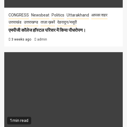
CONGRESS
Newsbeat
Politics
Uttarakhand
आपका शहर
उत्तराखंड
उत्तराखण्ड
ताज़ा ख़बरें
देहरादून/मसूरी
एमपीजी कॉलेज हॉस्टल परिसर में किया पौधरोपण।
3 weeks ago
admin
1 min read