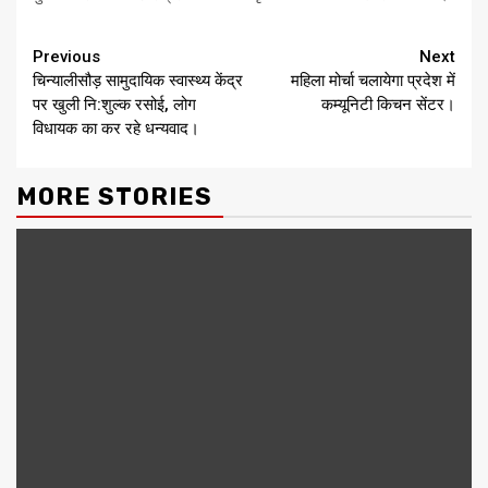
Continue
Previous
Next
चिन्यालीसौड़ सामुदायिक स्वास्थ्य केंद्र
महिला मोर्चा चलायेगा प्रदेश में
Reading
पर खुली नि:शुल्क रसोई, लोग
कम्यूनिटी किचन सेंटर।
विधायक का कर रहे धन्यवाद।
MORE STORIES