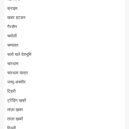
क्राइम
खबर हटकर
गैरसैण
चमोली
चम्पावत
चलो चले देवभूमि
चारधाम
चारधाम यात्रा
जम्मू-कश्मीर
टिहरी
ट्रेंडिंग खबरें
ताज़ा ख़बर
ताज़ा ख़बरें
दिल्ली